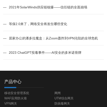
—
2021年SolarWinds供应链核爆——信任链的全面崩塌
—
等保2.0来了，网络安全将发生哪些变化
—
居家办公的潘多拉魔盒：从Zoom轰炸到VPN沦陷的全球危机
—
2023 ChatGPT投毒事件——AI安全的多米诺骨牌
产品中心
移动安全管理系统
网闸
WAF应用防火墙
UTM综合网关
VPN网关
防病毒网关