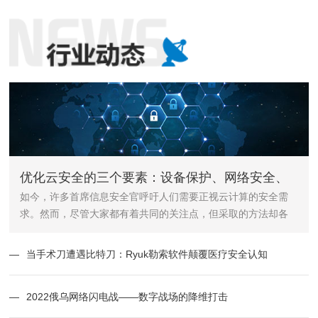
优化云安全的三个要素：设备保护、网络安全、
如今，许多首席信息安全官呼吁人们需要正视云计算的安全需
用户行为
求。然而，尽管大家都有着共同的关注点，但采取的方法却各
不相同。
—
当手术刀遭遇比特刀：Ryuk勒索软件颠覆医疗安全认知
—
2022俄乌网络闪电战——数字战场的降维打击